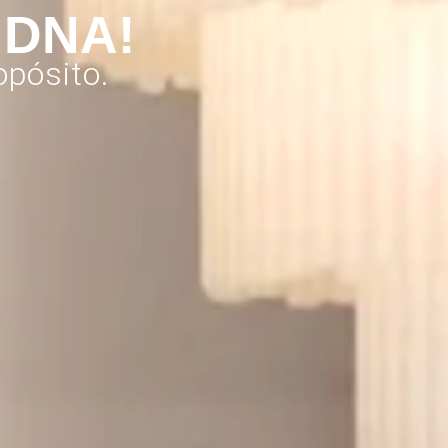
 DNA!
pósito.