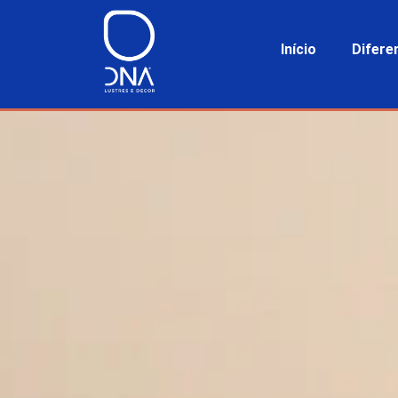
Início
Difere